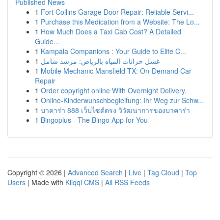
Published News
1
Fort Collins Garage Door Repair: Reliable Servi...
1
Purchase this Medication from a Website: The Lo...
1
How Much Does a Taxi Cab Cost? A Detailed
Guide...
1
Kampala Companions : Your Guide to Elite C...
1
غسل خزانات المياه بالرياض: مرشد شامل
1
Mobile Mechanic Mansfield TX: On-Demand Car
Repair
1
Order copyright online With Overnight Delivery.
1
Online-Kinderwunschbegleitung: Ihr Weg zur Schw...
1
บาคาร่า 888 เว็บไซต์ตรง วิวัฒนาการของบาคาร่า
1
Bingoplus - The Bingo App for You
Copyright © 2026 |
Advanced Search
|
Live
|
Tag Cloud
|
Top
Users
| Made with
Kliqqi CMS
|
All RSS Feeds