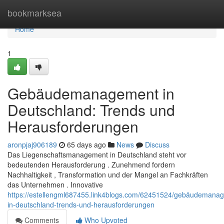
Home
bookmarksea
Home
1
Gebäudemanagement in
Deutschland: Trends und
Herausforderungen
aronpjaj906189
65 days ago
News
Discuss
Das Liegenschaftsmanagement in Deutschland steht vor
bedeutenden Herausforderung . Zunehmend fordern
Nachhaltigkeit , Transformation und der Mangel an Fachkräften
das Unternehmen . Innovative
https://estellengml687455.link4blogs.com/62451524/gebäudemana
in-deutschland-trends-und-herausforderungen
Comments
Who Upvoted