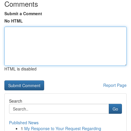
Comments
Submit a Comment
No HTML
HTML is disabled
Report Page
Search
Go
Published News
1
My Response to Your Request Regarding