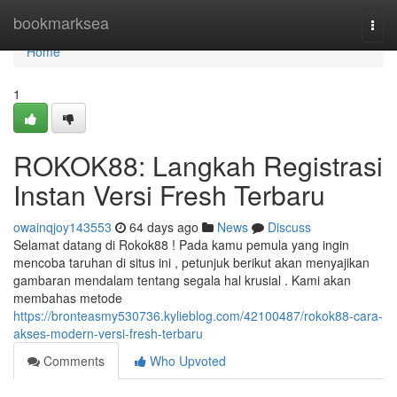
Home
bookmarksea
Togg
navi
Home
1
ROKOK88: Langkah Registrasi
Instan Versi Fresh Terbaru
owainqjoy143553
64 days ago
News
Discuss
Selamat datang di Rokok88 ! Pada kamu pemula yang ingin
mencoba taruhan di situs ini , petunjuk berikut akan menyajikan
gambaran mendalam tentang segala hal krusial . Kami akan
membahas metode
https://bronteasmy530736.kylieblog.com/42100487/rokok88-cara-
akses-modern-versi-fresh-terbaru
Comments
Who Upvoted