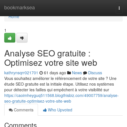
Home
bookmarksea
Togg
navi
Home
1
Analyse SEO gratuite :
Optimisez votre site web
kathrynsqrr021701
61 days ago
News
Discuss
Vous souhaitez améliorer le référencement de votre site ? Une
étude SEO gratuite est la initiale étape. Utilisez nos systèmes
pour détecter les failles qui empêchent à votre visibilité sur
https://caoimheyguq511568.blogthisbiz.com/49007759/analyse-
seo-gratuite-optimisez-votre-site-web
Comments
Who Upvoted
Comments