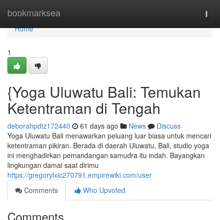
Home
bookmarksea
Togg
navi
Home
1
{Yoga Uluwatu Bali: Temukan
Ketentraman di Tengah
deborahpdtz172440
61 days ago
News
Discuss
Yoga Uluwatu Bali menawarkan peluang luar biasa untuk mencari
ketentraman pikiran. Berada di daerah Uluwatu, Bali, studio yoga
ini menghadirkan pemandangan samudra itu indah. Bayangkan
lingkungan damai saat dirimu
https://gregorylxic270791.empirewiki.com/user
Comments
Who Upvoted
Comments