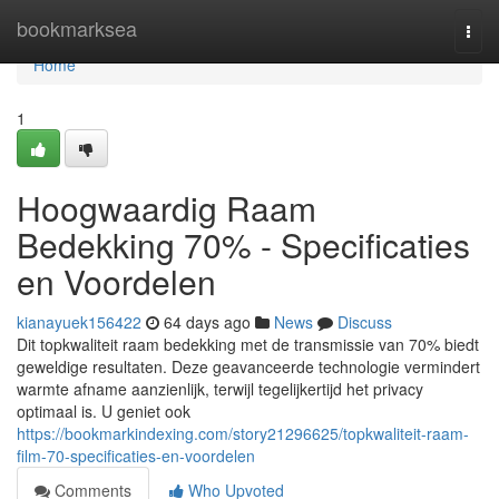
Home
bookmarksea
Togg
navi
Home
1
Hoogwaardig Raam
Bedekking 70% - Specificaties
en Voordelen
kianayuek156422
64 days ago
News
Discuss
Dit topkwaliteit raam bedekking met de transmissie van 70% biedt
geweldige resultaten. Deze geavanceerde technologie vermindert
warmte afname aanzienlijk, terwijl tegelijkertijd het privacy
optimaal is. U geniet ook
https://bookmarkindexing.com/story21296625/topkwaliteit-raam-
film-70-specificaties-en-voordelen
Comments
Who Upvoted