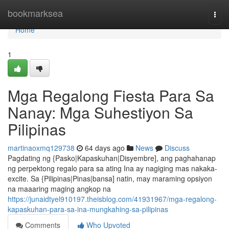
Home
bookmarksea
Togg
navi
Home
1
Mga Regalong Fiesta Para Sa
Nanay: Mga Suhestiyon Sa
Pilipinas
martinaoxmq129738
64 days ago
News
Discuss
Pagdating ng {Pasko|Kapaskuhan|Disyembre], ang paghahanap
ng perpektong regalo para sa ating Ina ay nagiging mas nakaka-
excite. Sa {Pilipinas|Pinas|bansa] natin, may maraming opsiyon
na maaaring maging angkop na
https://junaidtyel910197.theisblog.com/41931967/mga-regalong-
kapaskuhan-para-sa-ina-mungkahing-sa-pilipinas
Comments
Who Upvoted