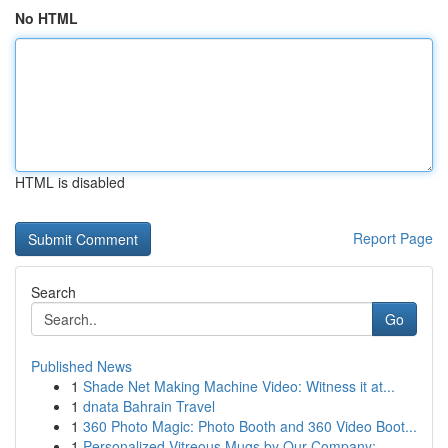
No HTML
HTML is disabled
Report Page
Search
Go
Published News
1
Shade Net Making Machine Video: Witness it at...
1
dnata Bahrain Travel
1
360 Photo Magic: Photo Booth and 360 Video Boot...
1
Personalized Vitreous Mugs by Our Company: ...