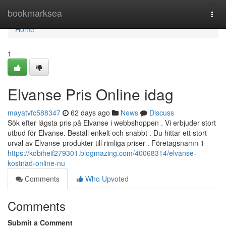
Home
bookmarksea
Togg
navi
Home
1
Elvanse Pris Online idag
mayatvfc588347
62 days ago
News
Discuss
Sök efter lägsta pris på Elvanse i webbshoppen . Vi erbjuder stort
utbud för Elvanse. Beställ enkelt och snabbt . Du hittar ett stort
urval av Elvanse-produkter till rimliga priser . Företagsnamn 1
https://kobiheif279301.blogmazing.com/40068314/elvanse-
kostnad-online-nu
Comments
Who Upvoted
Comments
Submit a Comment