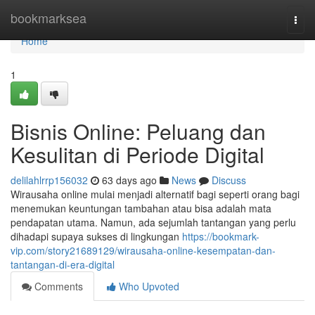
Home
bookmarksea
Togg
navi
Home
1
Bisnis Online: Peluang dan
Kesulitan di Periode Digital
delilahlrrp156032
63 days ago
News
Discuss
Wirausaha online mulai menjadi alternatif bagi seperti orang bagi
menemukan keuntungan tambahan atau bisa adalah mata
pendapatan utama. Namun, ada sejumlah tantangan yang perlu
dihadapi supaya sukses di lingkungan
https://bookmark-
vip.com/story21689129/wirausaha-online-kesempatan-dan-
tantangan-di-era-digital
Comments
Who Upvoted