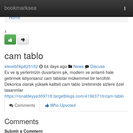
Home
bookmarksea
Togg
navi
Home
1
cam tablo
stevebhkp825152
64 days ago
News
Discuss
Ev ve iş yerlerinizin duvarlarını şık, modern ve anlamlı hale
getirmek istiyorsanız cam tablolar mükemmel bir tercihtir.
Dekorica olarak yüksek kaliteli cam tablo üretiminde sizlere özel
tasarımlar
https://ronaldeyya309718.targetblogs.com/41963710/cam-tablo
Comments
Who Upvoted
Comments
Submit a Comment