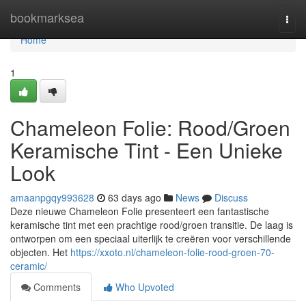
Home
bookmarksea
Togg
navi
Home
1
Chameleon Folie: Rood/Groen
Keramische Tint - Een Unieke
Look
amaanpgqy993628
63 days ago
News
Discuss
Deze nieuwe Chameleon Folie presenteert een fantastische
keramische tint met een prachtige rood/groen transitie. De laag is
ontworpen om een speciaal uiterlijk te creëren voor verschillende
objecten. Het
https://xxoto.nl/chameleon-folie-rood-groen-70-
ceramic/
Comments
Who Upvoted