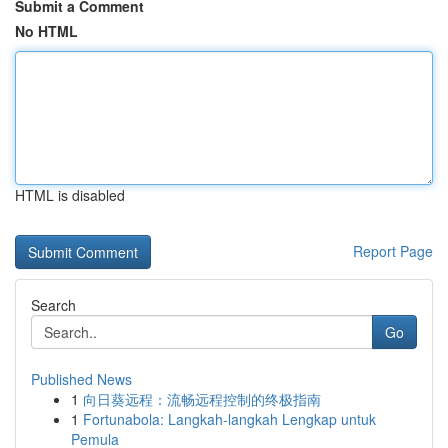
Submit a Comment
No HTML
HTML is disabled
Report Page
Search
Go
Published News
1
向日葵远程：流畅远程控制的终极指南
1
Fortunabola: Langkah-langkah Lengkap untuk
Pemula