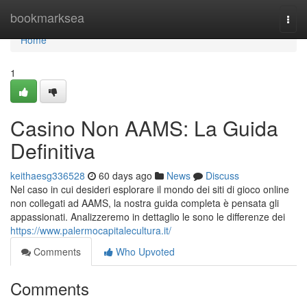
Home
bookmarksea
Togg
navi
Home
1
Casino Non AAMS: La Guida
Definitiva
keithaesg336528
60 days ago
News
Discuss
Nel caso in cui desideri esplorare il mondo dei siti di gioco online
non collegati ad AAMS, la nostra guida completa è pensata gli
appassionati. Analizzeremo in dettaglio le sono le differenze dei
https://www.palermocapitalecultura.it/
Comments
Who Upvoted
Comments