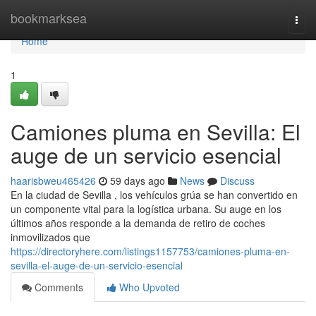
Home
bookmarksea
Togg
navi
Home
1
Camiones pluma en Sevilla: El
auge de un servicio esencial
haarisbweu465426
59 days ago
News
Discuss
En la ciudad de Sevilla , los vehículos grúa se han convertido en
un componente vital para la logística urbana. Su auge en los
últimos años responde a la demanda de retiro de coches
inmovilizados que
https://directoryhere.com/listings1157753/camiones-pluma-en-
sevilla-el-auge-de-un-servicio-esencial
Comments
Who Upvoted