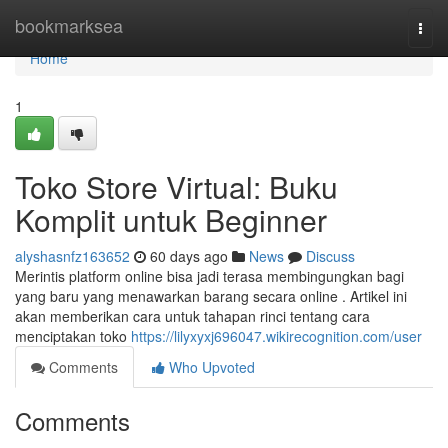
Home
bookmarksea
Togg
navi
Home
1
Toko Store Virtual: Buku
Komplit untuk Beginner
alyshasnfz163652
60 days ago
News
Discuss
Merintis platform online bisa jadi terasa membingungkan bagi
yang baru yang menawarkan barang secara online . Artikel ini
akan memberikan cara untuk tahapan rinci tentang cara
menciptakan toko
https://lilyxyxj696047.wikirecognition.com/user
Comments
Who Upvoted
Comments