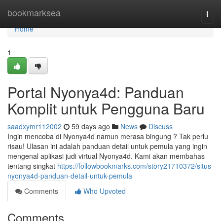
Home
bookmarksea
Togg
navi
Home
1
Portal Nyonya4d: Panduan
Komplit untuk Pengguna Baru
saadxymr112002
59 days ago
News
Discuss
Ingin mencoba di Nyonya4d namun merasa bingung ? Tak perlu
risau! Ulasan ini adalah panduan detail untuk pemula yang ingin
mengenal aplikasi judi virtual Nyonya4d. Kami akan membahas
tentang singkat
https://followbookmarks.com/story21710372/situs-
nyonya4d-panduan-detail-untuk-pemula
Comments
Who Upvoted
Comments