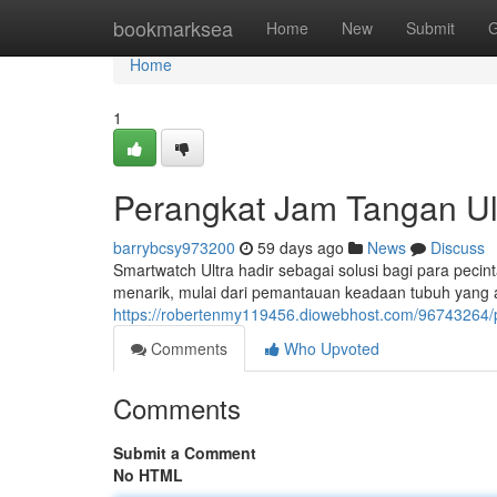
Home
bookmarksea
Home
New
Submit
G
Home
1
Perangkat Jam Tangan Ult
barrybcsy973200
59 days ago
News
Discuss
Smartwatch Ultra hadir sebagai solusi bagi para pec
menarik, mulai dari pemantauan keadaan tubuh yang a
https://robertenmy119456.diowebhost.com/96743264/per
Comments
Who Upvoted
Comments
Submit a Comment
No HTML