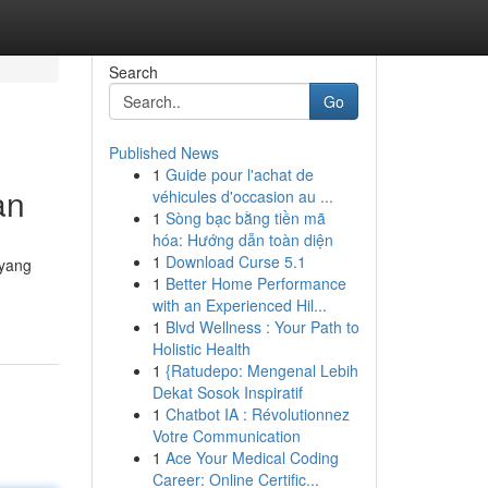
Search
Go
Published News
1
Guide pour l'achat de
an
véhicules d'occasion au ...
1
Sòng bạc bằng tiền mã
hóa: Hướng dẫn toàn diện
1
Download Curse 5.1
 yang
1
Better Home Performance
with an Experienced Hil...
1
Blvd Wellness : Your Path to
Holistic Health
1
{Ratudepo: Mengenal Lebih
Dekat Sosok Inspiratif
1
Chatbot IA : Révolutionnez
Votre Communication
1
Ace Your Medical Coding
Career: Online Certific...