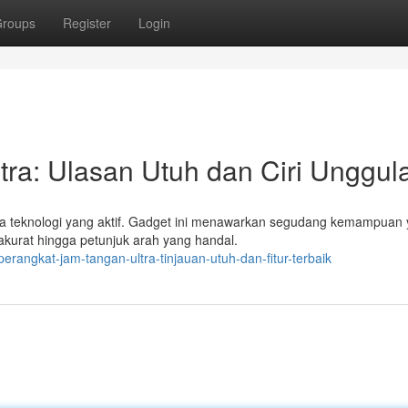
roups
Register
Login
ra: Ulasan Utuh dan Ciri Unggul
inta teknologi yang aktif. Gadget ini menawarkan segudang kemampuan
kurat hingga petunjuk arah yang handal.
angkat-jam-tangan-ultra-tinjauan-utuh-dan-fitur-terbaik