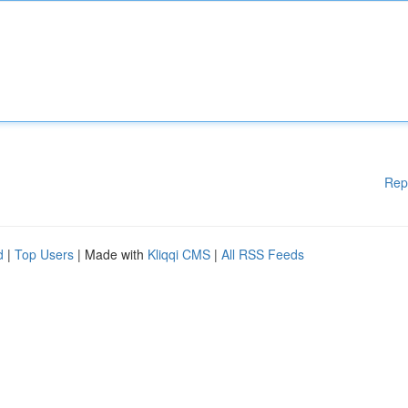
Rep
d
|
Top Users
| Made with
Kliqqi CMS
|
All RSS Feeds