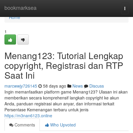
Home
bookmarksea
Togg
navi
Home
1
Menang123: Tutorial Lengkap
copyright, Registrasi dan RTP
Saat Ini
marcwwjy726145
58 days ago
News
Discuss
Ingin memanfaatkan platform game Menang123? Ulasan ini akan
memberikan secara komprehensif langkah copyright ke akun
Anda, panduan registrasi akun anyar, dan informasi terkait
Persentase Kemenangan terbaru untuk jenis
https://m3nan6123.online
Comments
Who Upvoted