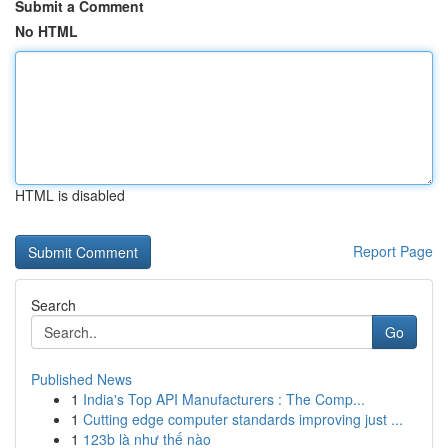
Submit a Comment
No HTML
HTML is disabled
Report Page
Search
Go
Published News
1
India's Top API Manufacturers : The Comp...
1
Cutting edge computer standards improving just ...
1
123b là như thế nào