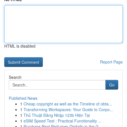
HTML is disabled
Report Page
Search
Go
Published News
1
Cheap copyright as well as the Timeline of obta...
1
Transforming Workspaces: Your Guide to Corpo...
1
Thủ Thuật Đăng Nhập 123b Hiện Tại
1
eSIM Speed Test : Practical Functionality ...
1
Purchase Real Perfumes Digitally in the G...