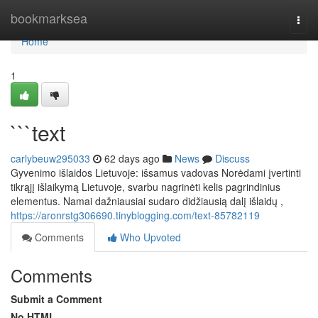
Home
bookmarksea
Togg
navi
Home
1
```text
carlybeuw295033
62 days ago
News
Discuss
Gyvenimo išlaidos Lietuvoje: išsamus vadovas Norėdami įvertinti
tikrąjį išlaikymą Lietuvoje, svarbu nagrinėti kelis pagrindinius
elementus. Namai dažniausiai sudaro didžiausią dalį išlaidų ,
https://aronrstg306690.tinyblogging.com/text-85782119
Comments
Who Upvoted
Comments
Submit a Comment
No HTML