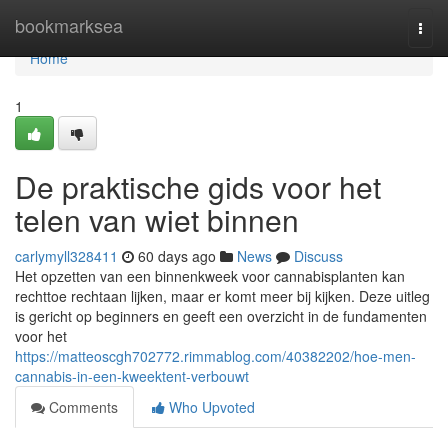
Home
bookmarksea
Togg
navi
Home
1
De praktische gids voor het
telen van wiet binnen
carlymyll328411
60 days ago
News
Discuss
Het opzetten van een binnenkweek voor cannabisplanten kan
rechttoe rechtaan lijken, maar er komt meer bij kijken. Deze uitleg
is gericht op beginners en geeft een overzicht in de fundamenten
voor het
https://matteoscgh702772.rimmablog.com/40382202/hoe-men-
cannabis-in-een-kweektent-verbouwt
Comments
Who Upvoted