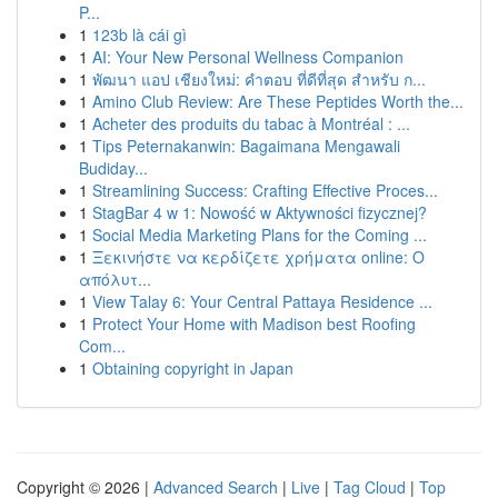
P...
1
123b là cái gì
1
AI: Your New Personal Wellness Companion
1
พัฒนา แอป เชียงใหม่: คำตอบ ที่ดีที่สุด สำหรับ ก...
1
Amino Club Review: Are These Peptides Worth the...
1
Acheter des produits du tabac à Montréal : ...
1
Tips Peternakanwin: Bagaimana Mengawali
Budiday...
1
Streamlining Success: Crafting Effective Proces...
1
StagBar 4 w 1: Nowość w Aktywności fizycznej?
1
Social Media Marketing Plans for the Coming ...
1
Ξεκινήστε να κερδίζετε χρήματα online: Ο
απόλυτ...
1
View Talay 6: Your Central Pattaya Residence ...
1
Protect Your Home with Madison best Roofing
Com...
1
Obtaining copyright in Japan
Copyright © 2026 |
Advanced Search
|
Live
|
Tag Cloud
|
Top