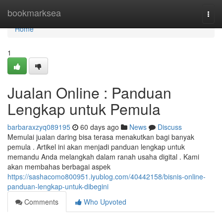
Home
bookmarksea
Togg
navi
Home
1
Jualan Online : Panduan
Lengkap untuk Pemula
barbaraxzyq089195
60 days ago
News
Discuss
Memulai jualan daring bisa terasa menakutkan bagi banyak
pemula . Artikel ini akan menjadi panduan lengkap untuk
memandu Anda melangkah dalam ranah usaha digital . Kami
akan membahas berbagai aspek
https://sashacomo800951.iyublog.com/40442158/bisnis-online-
panduan-lengkap-untuk-dibegini
Comments
Who Upvoted