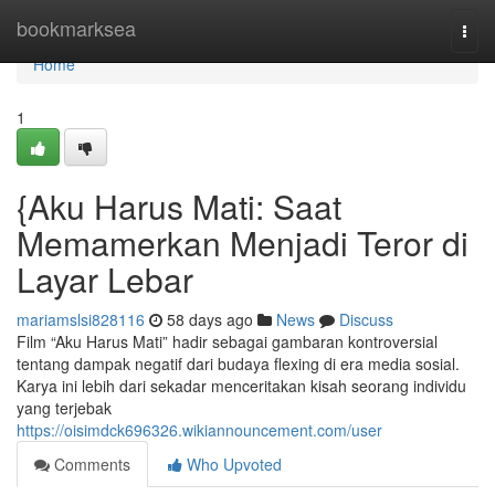
Home
bookmarksea
Togg
navi
Home
1
{Aku Harus Mati: Saat
Memamerkan Menjadi Teror di
Layar Lebar
mariamslsi828116
58 days ago
News
Discuss
Film “Aku Harus Mati” hadir sebagai gambaran kontroversial
tentang dampak negatif dari budaya flexing di era media sosial.
Karya ini lebih dari sekadar menceritakan kisah seorang individu
yang terjebak
https://oisimdck696326.wikiannouncement.com/user
Comments
Who Upvoted