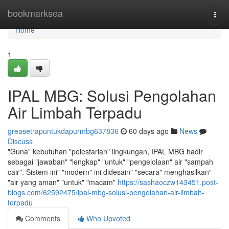
Home
bookmarksea
Togg
navi
Home
1
IPAL MBG: Solusi Pengolahan
Air Limbah Terpadu
greasetrapuntukdapurmbg637836
60 days ago
News
Discuss
"Guna" kebutuhan "pelestarian" lingkungan, IPAL MBG hadir
sebagai "jawaban" "lengkap" "untuk" "pengelolaan" air "sampah
cair". Sistem ini" "modern" ini didesain" "secara" menghasilkan"
"air yang aman" "untuk" "macam"
https://sashaoczw143451.post-
blogs.com/62592475/ipal-mbg-solusi-pengolahan-air-limbah-
terpadu
Comments
Who Upvoted