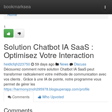
Home
bookmarksea
Togg
navi
Home
1
Solution Chatbot IA SaaS :
Optimisez Votre Interaction
heidicfqh223750
59 days ago
News
Discuss
Découvrez comment notre solution Chatbot IA SaaS peut
transformer radicalement votre méthode de communication avec
vos clients . Grâce à une IA de pointe, notre programme vous
permet de gérer les
https://harmonyznoh295978.blogsuperapp.com/profile
Comments
Who Upvoted
Comments