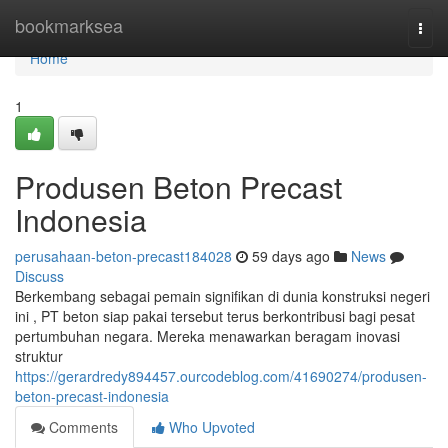
Home
bookmarksea
Togg
navi
Home
1
Produsen Beton Precast
Indonesia
perusahaan-beton-precast184028
59 days ago
News
Discuss
Berkembang sebagai pemain signifikan di dunia konstruksi negeri
ini , PT beton siap pakai tersebut terus berkontribusi bagi pesat
pertumbuhan negara. Mereka menawarkan beragam inovasi
struktur
https://gerardredy894457.ourcodeblog.com/41690274/produsen-
beton-precast-indonesia
Comments
Who Upvoted