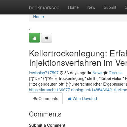
Home
bookmarksea
Home
New
Submit
G
Home
1
Kellertrockenlegung: Erf
Injektionsverfahren im Ve
lewisoisp717597
56 days ago
News
Discuss
{"{"Die" {"{"Kellertrockenlegung" stellt {""fürbei vielen
{""zeigendeuten oft" {"{"unterschiedliche" Ergebnisse" 
https://laraacbz169677.dbblog.net/14854664/kellertro
Comments
Who Upvoted
Comments
Submit a Comment