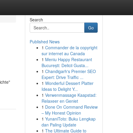
Search
Go
Published News
1
Commander de la copyright
sur internet au Canada
1
Meniu Happy Restaurant
București: Delicii Gusta...
1
Chandigarh's Premier SEO
Expert: Drive Traffic ...
ichte"
1
Wonderful Dessert Platter
Ideas to Delight Y...
1
Verwenmassage Kaapstad:
Relaxeer en Geniet
1
Done On Command Review
– My Honest Opinion
1
YunaniToto: Buku Lengkap
dan Paling Update
1
The Ultimate Guide to