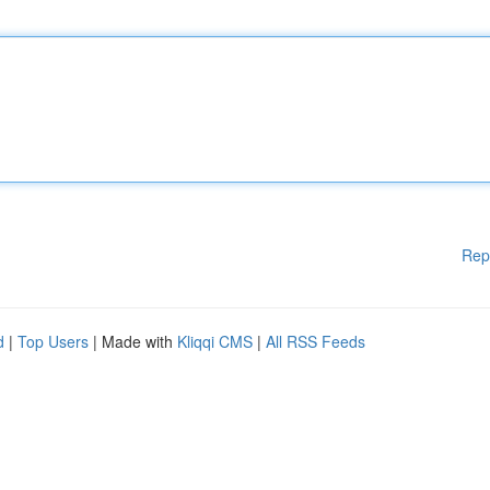
Rep
d
|
Top Users
| Made with
Kliqqi CMS
|
All RSS Feeds