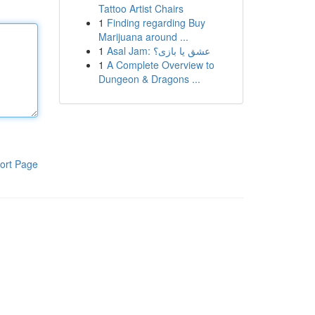
Tattoo Artist Chairs
1
Finding regarding Buy
Marijuana around ...
1
Asal Jam: عشق یا بازی؟
1
A Complete Overview to
Dungeon & Dragons ...
ort Page