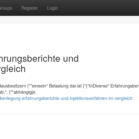
roups
Register
Login
ahrungsberichte und
rgleich
" Hausbesitzern {""eineein" Belastung dar.ist {"{"InDiverse" Erfahrungsber
ab,", {""abhängigje
ckenlegung-erfahrungsberichte-und-injektionsverfahren-im-vergleich