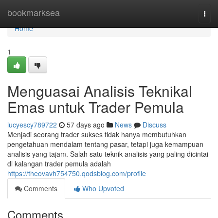
Home
bookmarksea
Togg
navi
Home
1
Menguasai Analisis Teknikal
Emas untuk Trader Pemula
lucyescy789722
57 days ago
News
Discuss
Menjadi seorang trader sukses tidak hanya membutuhkan
pengetahuan mendalam tentang pasar, tetapi juga kemampuan
analisis yang tajam. Salah satu teknik analisis yang paling dicintai
di kalangan trader pemula adalah
https://theovavh754750.qodsblog.com/profile
Comments
Who Upvoted
Comments