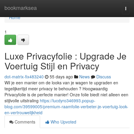
Home
bookmarksea
Togg
navi
Home
1
Luxe Privacyfolie : Upgrade Je
Voertuig Stijl en Privacy
dot-matrix-fix483240
55 days ago
News
Discuss
Wil je een manier om de looks van je wagen te upgraden en
tegelijkertijd meer privacy te behouden ? Hoogwaardig
Privacyfolie is de perfecte manier! Onze folie biedt niet alleen een
stijlvolle uitstraling
https://lucdyro346993.popup-
blog.com/39599005/premium-raamfolie-verbeter-je-voertuig-look-
en-vertrouwelijkheid
Comments
Who Upvoted