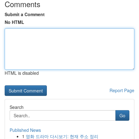
Comments
Submit a Comment
No HTML
HTML is disabled
Report Page
Search
Go
Published News
1
영화 드라마 다시보기: 현재 주소 정리