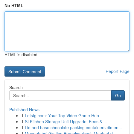
No HTML
HTML is disabled
Report Page
Search
Go
Published News
1
Letstg.com: Your Top Video Game Hub
1
SI Kitchen Storage Unit Upgrade: Fees & ...
1
Lid and base chocolate packing containers dimen...
1
Mengetahui Grating Bergalvanisasi: Manfaat d...