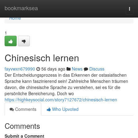
Home
bookmarksea
Togg
navi
Home
1
Chinesisch lernen
fayvwxn679990
56 days ago
News
Discuss
Der Entscheidungsprozess in das Erkennen der ostasiatischen
Sprache kann faszinierend sein! Zahlreiche Menschen träumen
davon, die chinesische Sprache zu verstehen, sei es für die
persönliche Bereicherung. Doch wo
https://highkeysocial.com/story7127672/chinesisch-lernen
Comments
Who Upvoted
Comments
Submit a Comment