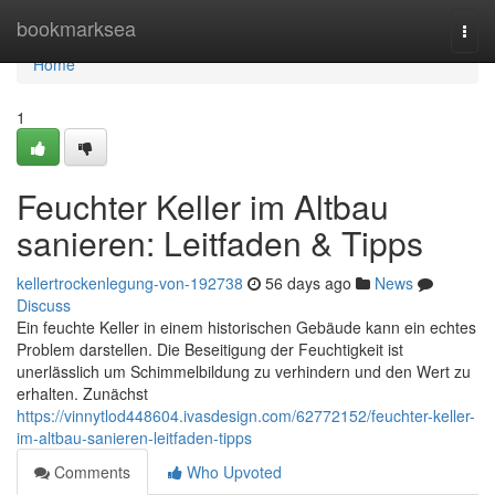
Home
bookmarksea
Togg
navi
Home
1
Feuchter Keller im Altbau
sanieren: Leitfaden & Tipps
kellertrockenlegung-von-192738
56 days ago
News
Discuss
Ein feuchte Keller in einem historischen Gebäude kann ein echtes
Problem darstellen. Die Beseitigung der Feuchtigkeit ist
unerlässlich um Schimmelbildung zu verhindern und den Wert zu
erhalten. Zunächst
https://vinnytlod448604.ivasdesign.com/62772152/feuchter-keller-
im-altbau-sanieren-leitfaden-tipps
Comments
Who Upvoted