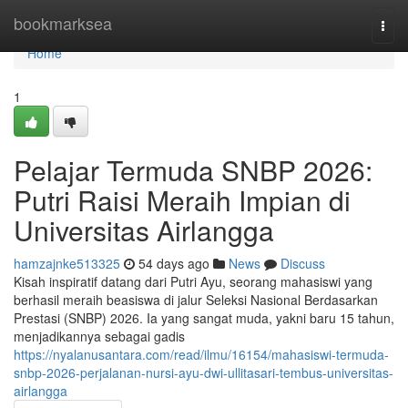
Home
bookmarksea
Togg
navi
Home
1
Pelajar Termuda SNBP 2026:
Putri Raisi Meraih Impian di
Universitas Airlangga
hamzajnke513325
54 days ago
News
Discuss
Kisah inspiratif datang dari Putri Ayu, seorang mahasiswi yang
berhasil meraih beasiswa di jalur Seleksi Nasional Berdasarkan
Prestasi (SNBP) 2026. Ia yang sangat muda, yakni baru 15 tahun,
menjadikannya sebagai gadis
https://nyalanusantara.com/read/ilmu/16154/mahasiswi-termuda-
snbp-2026-perjalanan-nursi-ayu-dwi-ullitasari-tembus-universitas-
airlangga