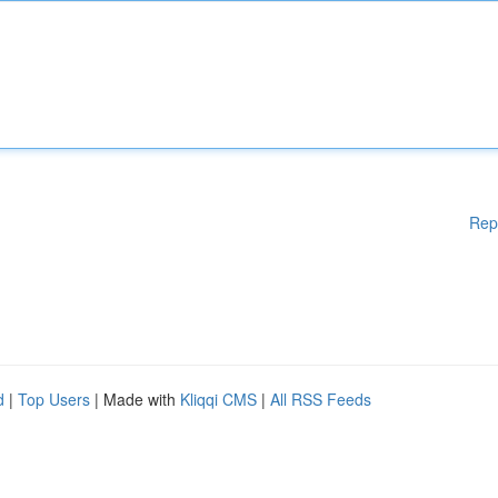
Rep
d
|
Top Users
| Made with
Kliqqi CMS
|
All RSS Feeds