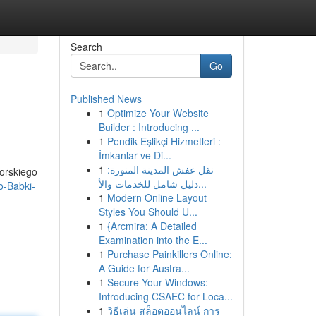
Search
Go
Published News
1
Optimize Your Website
Builder : Introducing ...
1
Pendik Eşlikçi Hizmetleri :
İmkanlar ve Di...
1
نقل عفش المدينة المنورة:
orskiego
دليل شامل للخدمات والأ...
o-Babki-
1
Modern Online Layout
Styles You Should U...
1
{Arcmira: A Detailed
Examination into the E...
1
Purchase Painkillers Online:
A Guide for Austra...
1
Secure Your Windows:
Introducing CSAEC for Loca...
1
วิธีเล่น สล็อตออนไลน์ การ