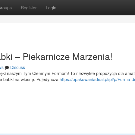
roups
Register
Login
bki – Piekarnicze Marzenia!
ws
Discuss
zięki naszym Tym Ciemnym Formom! To niezwykłe propozycja dla amat
ne babki na wiosnę. Pojedyncza
https://opakowaniadeal.pl/pl/p/Forma-d