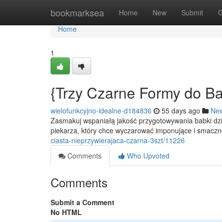
Home
bookmarksea
Home
New
Submit
G
Home
1
{Trzy Czarne Formy do Ba
wielofunkcyjno-idealne-d184836
55 days ago
Ne
Zasmakuj wspaniałą jakość przygotowywania babki d
piekarza, który chce wyczarować imponujące i smacz
ciasta-nieprzywierajaca-czarna-3szt/11226
Comments
Who Upvoted
Comments
Submit a Comment
No HTML