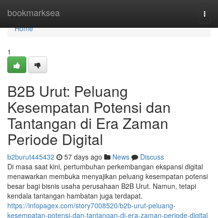
Home
bookmarksea
Togg
navi
Home
1
B2B Urut: Peluang
Kesempatan Potensi dan
Tantangan di Era Zaman
Periode Digital
b2burut445432
57 days ago
News
Discuss
Di masa saat kini, pertumbuhan perkembangan ekspansi digital
menawarkan membuka menyajikan peluang kesempatan potensi
besar bagi bisnis usaha perusahaan B2B Urut. Namun, tetapi
kendala tantangan hambatan juga terdapat.
https://infopagex.com/story7008520/b2b-urut-peluang-
kesempatan-potensi-dan-tantangan-di-era-zaman-periode-digital