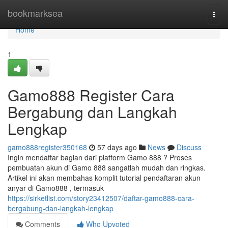
Home
bookmarksea
Togg
navi
Home
1
Gamo888 Register Cara
Bergabung dan Langkah
Lengkap
gamo888register350168
57 days ago
News
Discuss
Ingin mendaftar bagian dari platform Gamo 888 ? Proses
pembuatan akun di Gamo 888 sangatlah mudah dan ringkas.
Artikel ini akan membahas komplit tutorial pendaftaran akun
anyar di Gamo888 , termasuk
https://sirketlist.com/story23412507/daftar-gamo888-cara-
bergabung-dan-langkah-lengkap
Comments
Who Upvoted