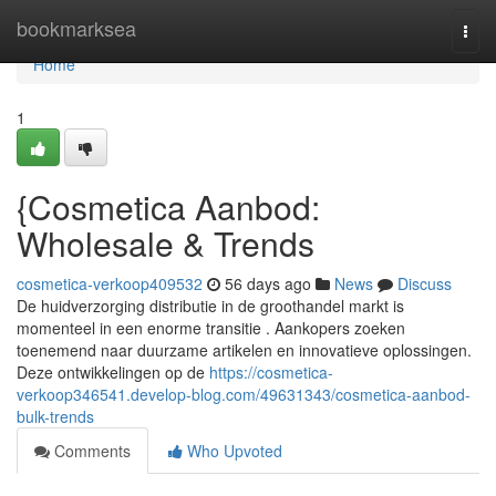
Home
bookmarksea
Togg
navi
Home
1
{Cosmetica Aanbod:
Wholesale & Trends
cosmetica-verkoop409532
56 days ago
News
Discuss
De huidverzorging distributie in de groothandel markt is
momenteel in een enorme transitie . Aankopers zoeken
toenemend naar duurzame artikelen en innovatieve oplossingen.
Deze ontwikkelingen op de
https://cosmetica-
verkoop346541.develop-blog.com/49631343/cosmetica-aanbod-
bulk-trends
Comments
Who Upvoted