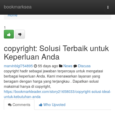
Home
bookmarksea
Togg
navi
Home
1
copyright: Solusi Terbaik untuk
Keperluan Anda
marvinblgl754895
55 days ago
News
Discuss
copyright hadir sebagai jawaban terpercaya untuk mengatasi
berbagai keperluan Anda. Kami menawarkan layanan yang
beragam dengan harga yang terjangkau . Dapatkan solusi
maksimal hanya di copyright,
https://bookmarkleader.com/story21658033/copyright-solusi-ideal-
untuk-kebutuhan-anda
Comments
Who Upvoted