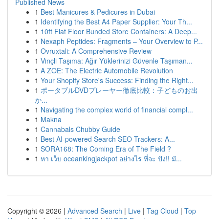
Published News
1
Best Manicures & Pedicures in Dubai
1
Identifying the Best A4 Paper Supplier: Your Th...
1
10ft Flat Floor Bunded Store Containers: A Deep...
1
Nexaph Peptides: Fragments – Your Overview to P...
1
Ovruxtali: A Comprehensive Review
1
Vinçli Taşıma: Ağır Yüklerinizi Güvenle Taşıman...
1
A ZOE: The Electric Automobile Revolution
1
Your Shopify Store's Success: Finding the Right...
1
ポータブルDVDプレーヤー徹底比較：子どものお出
か...
1
Navigating the complex world of financial compl...
1
Makna
1
Cannabals Chubby Guide
1
Best AI-powered Search SEO Trackers: A...
1
SORA168: The Coming Era of The Field ?
1
หา เว็บ oceankingjackpot อย่างไร ที่จะ ปัง!! มั...
Copyright © 2026 |
Advanced Search
|
Live
|
Tag Cloud
|
Top