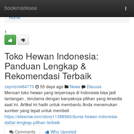
Home
bookmarksea
Togg
navi
Home
1
Toko Hewan Indonesia:
Panduan Lengkap &
Rekomendasi Terbaik
zaynlzvt484770
55 days ago
News
Discuss
Mencari toko hewan yang terpercaya di Indonesia bisa jadi
tantangan , terutama dengan banyaknya pilihan yang tersedia
saat ini. Artikel ini hadir untuk membantu Anda menemukan
sumber yang tepat untuk membeli
https://sitesrow.com/story11388560/dunia-hewan-indonesia-
daftar-lengkap-pilihan-terbaik
Comments
Who Upvoted