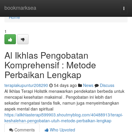
Home
bookmarksea
Togg
navi
Home
1
Al Ikhlas Pengobatan
Komprehensif : Metode
Perbaikan Lengkap
terapiakupuntur208290
54 days ago
News
Discuss
Al Ikhlas Terapi Holistik menawarkan pendekatan berbeda untuk
mencapai kesehatan maksimal . Pengobatan ini lebih dari
sekadar mengatasi tanda fisik, namun juga menyeimbangkan
aspek mental dan spiritual
https://alikhlasterapi599903.shoutmyblog.com/40488913/terapi-
keshalehan-pengobatan-utuh-metode-perbaikan-lengkap
Comments
Who Upvoted