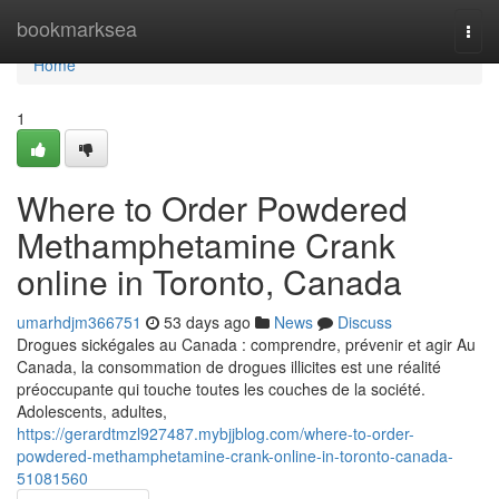
Home
bookmarksea
Togg
navi
Home
1
Where to Order Powdered
Methamphetamine Crank
online in Toronto, Canada
umarhdjm366751
53 days ago
News
Discuss
Drogues sickégales au Canada : comprendre, prévenir et agir Au
Canada, la consommation de drogues illicites est une réalité
préoccupante qui touche toutes les couches de la société.
Adolescents, adultes,
https://gerardtmzl927487.mybjjblog.com/where-to-order-
powdered-methamphetamine-crank-online-in-toronto-canada-
51081560