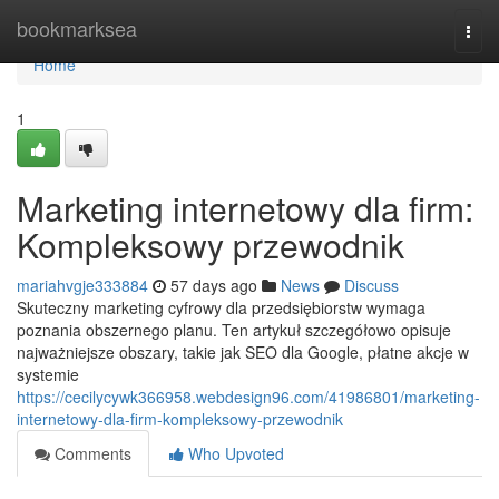
Home
bookmarksea
Togg
navi
Home
1
Marketing internetowy dla firm:
Kompleksowy przewodnik
mariahvgje333884
57 days ago
News
Discuss
Skuteczny marketing cyfrowy dla przedsiębiorstw wymaga
poznania obszernego planu. Ten artykuł szczegółowo opisuje
najważniejsze obszary, takie jak SEO dla Google, płatne akcje w
systemie
https://cecilycywk366958.webdesign96.com/41986801/marketing-
internetowy-dla-firm-kompleksowy-przewodnik
Comments
Who Upvoted