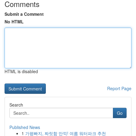
Comments
Submit a Comment
No HTML
HTML is disabled
Report Page
Search
Go
Published News
1
가평빠지, 짜릿함 만끽! 여름 워터파크 추천