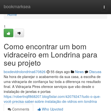
Home
bookmarksea
Togg
navi
Home
1
Como encontrar um bom
vidraceiro em Londrina para
seu projeto
boxdevidrolondrina670826
55 days ago
News
Discuss
Na hora de planejar o acabamento da sua casa, a escolha de
uma vidraçaria de confiança faz toda a diferença no resultado
final. A Vidraçaria Pires oferece serviços que vão desde o
instalação de janelas e portas
https://robertnqlf868207.blog5star.com/42079247/tudo-o-que-
você-precisa-saber-sobre-instalação-de-vidros-em-londrina
Comments
Who Upvoted