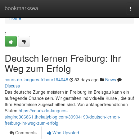
Home
bookmarksea
Togg
navi
Home
1
Deutsch lernen Freiburg: Ihr
Weg zum Erfolg
cours-de-langues-fribour194048
53 days ago
News
Discuss
Das deutsche Zunge meistern in Freiburg im Breisgau kann ein
aufregende Chance sein. Wir gestalten individuelle Kurse , die auf
Ihre Bedürfnisse zugeschnitten sind. Von anfängerfreundlichen
Stufen
https://cours-de-langues-
singine306861.thekatyblog.com/39904199/deutsch-lernen-
freiburg-ihr-weg-zum-erfolg
Comments
Who Upvoted