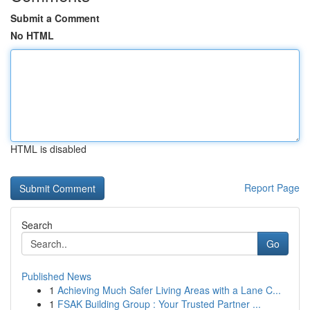
Submit a Comment
No HTML
HTML is disabled
Report Page
Search
Go
Published News
1
Achieving Much Safer Living Areas with a Lane C...
1
FSAK Building Group : Your Trusted Partner ...