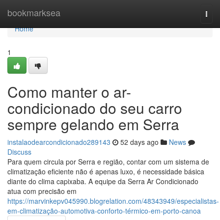
Home
bookmarksea
Togg
navi
Home
1
Como manter o ar-
condicionado do seu carro
sempre gelando em Serra
instalaodearcondicionado289143
52 days ago
News
Discuss
Para quem circula por Serra e região, contar com um sistema de
climatização eficiente não é apenas luxo, é necessidade básica
diante do clima capixaba. A equipe da Serra Ar Condicionado
atua com precisão em
https://marvinkepv045990.blogrelation.com/48343949/especialistas-
em-climatização-automotiva-conforto-térmico-em-porto-canoa