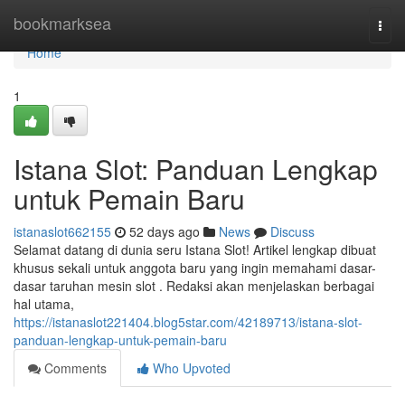
Home
bookmarksea
Togg
navi
Home
1
Istana Slot: Panduan Lengkap
untuk Pemain Baru
istanaslot662155
52 days ago
News
Discuss
Selamat datang di dunia seru Istana Slot! Artikel lengkap dibuat
khusus sekali untuk anggota baru yang ingin memahami dasar-
dasar taruhan mesin slot . Redaksi akan menjelaskan berbagai
hal utama,
https://istanaslot221404.blog5star.com/42189713/istana-slot-
panduan-lengkap-untuk-pemain-baru
Comments
Who Upvoted