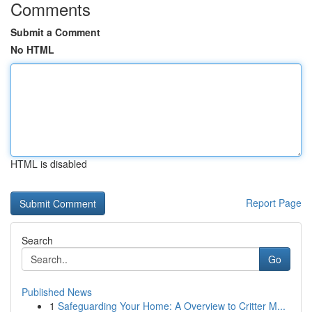
Comments
Submit a Comment
No HTML
HTML is disabled
Report Page
Search
Go
Published News
1
Safeguarding Your Home: A Overview to Critter M...