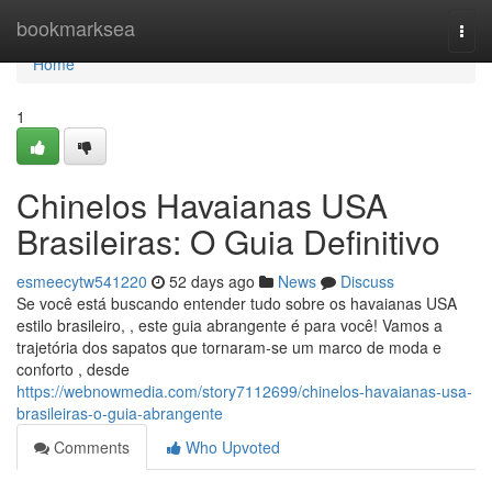
Home
bookmarksea
Togg
navi
Home
1
Chinelos Havaianas USA
Brasileiras: O Guia Definitivo
esmeecytw541220
52 days ago
News
Discuss
Se você está buscando entender tudo sobre os havaianas USA
estilo brasileiro, , este guia abrangente é para você! Vamos a
trajetória dos sapatos que tornaram-se um marco de moda e
conforto , desde
https://webnowmedia.com/story7112699/chinelos-havaianas-usa-
brasileiras-o-guia-abrangente
Comments
Who Upvoted