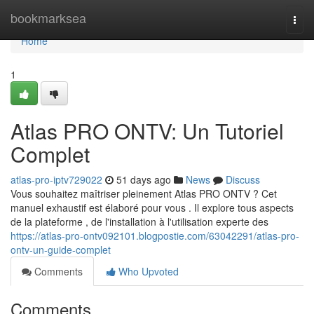
Home
bookmarksea
Togg
navi
Home
1
Atlas PRO ONTV: Un Tutoriel
Complet
atlas-pro-iptv729022
51 days ago
News
Discuss
Vous souhaitez maîtriser pleinement Atlas PRO ONTV ? Cet
manuel exhaustif est élaboré pour vous . Il explore tous aspects
de la plateforme , de l'installation à l'utilisation experte des
https://atlas-pro-ontv092101.blogpostie.com/63042291/atlas-pro-
ontv-un-guide-complet
Comments
Who Upvoted
Comments