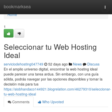
Home
bookmarksea
Togg
navi
Home
1
Seleccionar tu Web Hosting
Ideal
serviciodehosting047749
52 days ago
News
Discuss
En el amplio universo digital, encontrar la web hosting ideal
puede parecer una tarea ardua. Sin embargo, con una guía
sólida, podrás navegar por las opciones disponibles y tomar la
decisión más para tus
https://siobhandaco144921.blogrelation.com/46279310/seleccionar-
tu-web-hosting-ideal
Comments
Who Upvoted