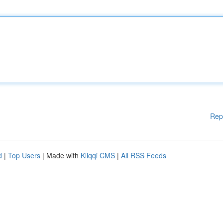
Rep
d
|
Top Users
| Made with
Kliqqi CMS
|
All RSS Feeds