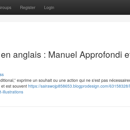
roups
Register
Login
l en anglais : Manuel Approfondi e
ss
itional,” exprime un souhait ou une action qui ne s'est pas nécessair
s et est souvent
https://sairawojp858653.blogprodesign.com/63158328/l
illustrations