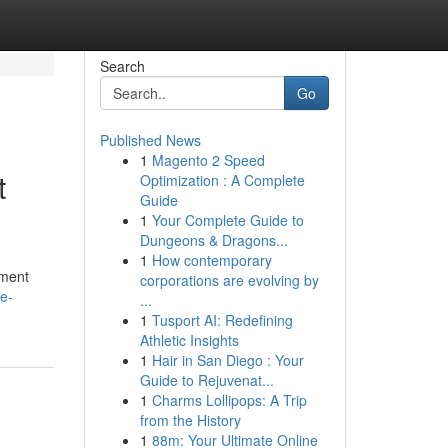
Search
Go
Published News
1
Magento 2 Speed
t
Optimization : A Complete
Guide
1
Your Complete Guide to
Dungeons & Dragons...
1
How contemporary
ement
corporations are evolving by
e-
...
1
Tusport AI: Redefining
Athletic Insights
1
Hair in San Diego : Your
Guide to Rejuvenat...
1
Charms Lollipops: A Trip
from the History
1
88m: Your Ultimate Online