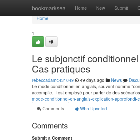
Home
bookmarksea
Home
New
Submit
G
Home
1
Le subjonctif conditionne
Cas pratiques
rebeccadamc431049
49 days ago
News
Discu
Le mode conditionnel en anglais, souvent nommé “cond
accomplie. Il est employé pour parler de des scénario
mode-conditionnel-en-anglais-explication-approfondi-et-
Comments
Who Upvoted
Comments
Submit a Comment