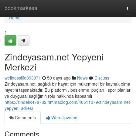
Home
bookmarksea
Togg
navi
Home
1
Zindeyasam.net Yepyeni
Merkezi
wellnesslife093371
50 days ago
News
Discuss
Zindeyasam.net, sağlıklı bir hayat için mükemmel bir kaynak olma
niyetini taşımaktadır. Bu platform , beslenme ipuçları , spor planları
ve duygusal sağlığının rolü hakkında kapsamlı
https://zindelik476732.rimmablog.com/40511079/zindeyasam-net-
yepyeni-adresi
Comments
Who Upvoted
Comments