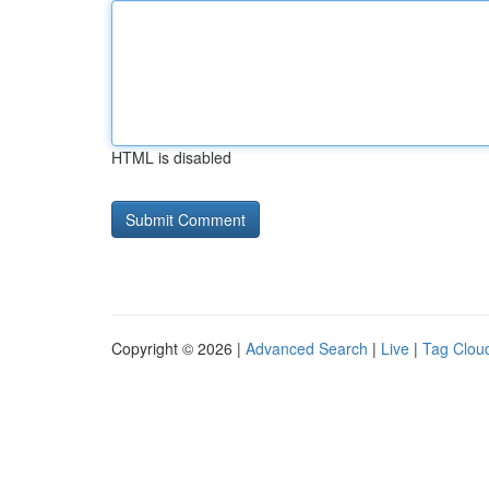
HTML is disabled
Copyright © 2026 |
Advanced Search
|
Live
|
Tag Clou