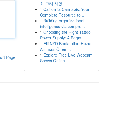
와 고려 사항
1
California Cannabis: Your
Complete Resource to...
1
Building organisational
intelligence via compre...
1
Choosing the Right Tattoo
Power Supply: A Begin...
1
Elli NZD Banknotlar: Huzur
Alınması Önem...
1
Explore Free Live Webcam
ort Page
Shows Online