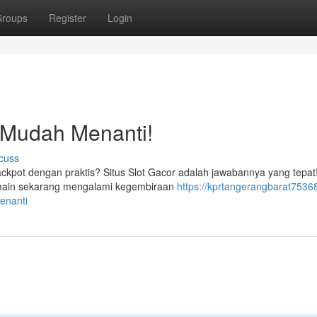
roups
Register
Login
 Mudah Menanti!
cuss
pot dengan praktis? Situs Slot Gacor adalah jawabannya yang tepat
emain sekarang mengalami kegembiraan
https://kprtangerangbarat7536
enanti