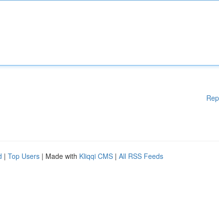
Rep
d
|
Top Users
| Made with
Kliqqi CMS
|
All RSS Feeds